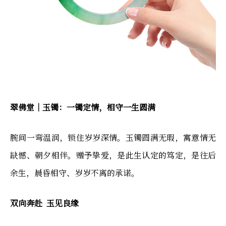
翠佛堂｜玉镯：一镯定情，相守一生圆满
腕间一弯温润，锁住岁岁深情。玉镯圆满无瑕，寓意情无
缺憾、朝夕相伴。赠予挚爱，是此生认定的笃定，是往后
余生，晨昏相守、岁岁不离的承诺。
双向奔赴 玉见良缘