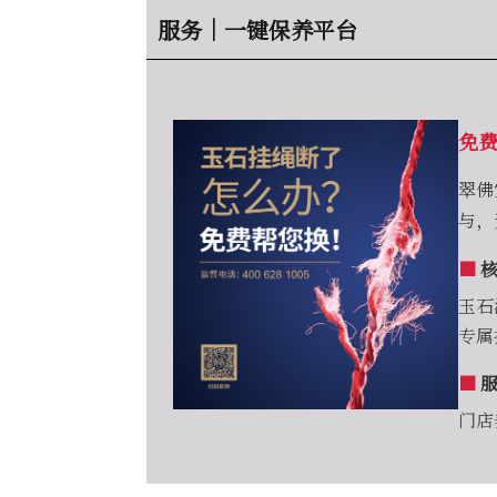
服务｜一键保养平台
免费
翠佛
与，
■
核
玉石
专属
■
服
门店