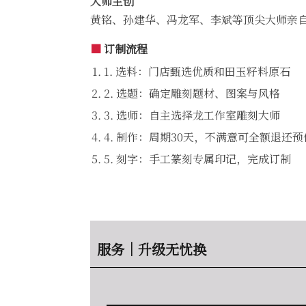
大师主创
黄铭、孙建华、冯龙军、李斌等顶尖大师亲
■
订制流程
1. 选料：门店甄选优质和田玉籽料原石
2. 选题：确定雕刻题材、图案与风格
3. 选师：自主选择龙工作室雕刻大师
4. 制作：周期30天，不满意可全额退还
5. 刻字：手工篆刻专属印记，完成订制
服务｜升级无忧换