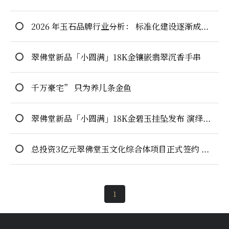
2026 年玉石品牌行业分析： 标准化建设逐渐成为企业核心竞争力
翠佛堂新品「小圆满」18K金镶嵌翡翠沉香手串
“千万豪宅” 只为养几条金鱼
翠佛堂新品「小圆满」18K金碧玉挂坠发布 演绎东方雅致生活哲学
总投资3亿元翠佛堂玉文化综合体项目正式签约 赋能长三角玉文化产业升级
1